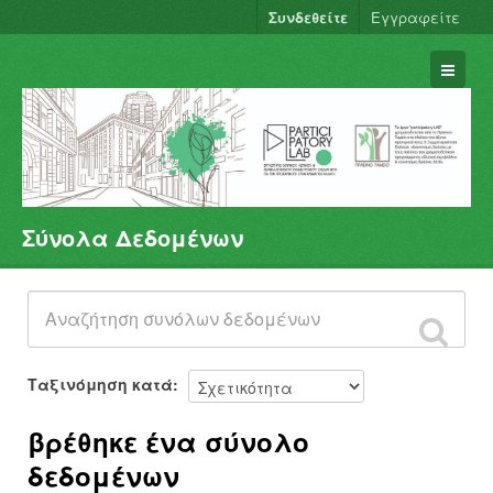
Συνδεθείτε
Εγγραφείτε
Σύνολα Δεδομένων
Σύνολα Δεδομένων
Φορείς
Ομάδες
Σχετικά
Ταξινόμηση κατά
βρέθηκε ένα σύνολο
δεδομένων