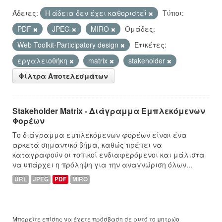
Άδειες:
Η άδεια δεν έχει καθοριστεί
Τύποι:
PDF
JPEG
MIRO
Ομάδες:
Web Toolkit-Participatory design
Ετικέτες:
εργαλειοθήκη
matrix
stakeholder
Φίλτρα Αποτελεσμάτων
Stakeholder Matrix - Διάγραμμα Εμπλεκόμενων
Φορέων
Το διάγραμμα εμπλεκόμενων φορέων είναι ένα
αρκετά σημαντικό βήμα, καθώς πρέπει να
καταγραφούν οι τοπικοί ενδιαφερόμενοι και μάλιστα
να υπάρχει η πρόληψη για την αναγνώριση όλων...
URL
JPEG
PDF
MIRO
Μπορείτε επίσης να έχετε πρόσβαση σε αυτό το μητρώο