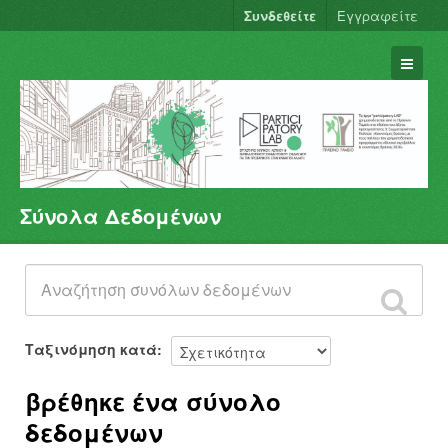
Συνδεθείτε
Εγγραφείτε
Σύνολα Δεδομένων
Σύνολα Δεδομένων
Φορείς
Ομάδες
Σχετικά
Ταξινόμηση κατά
βρέθηκε ένα σύνολο
δεδομένων