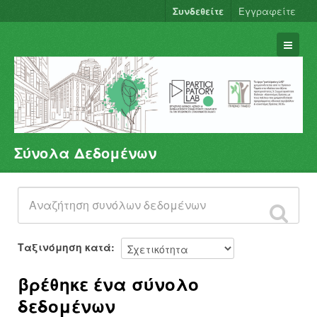
Συνδεθείτε
Εγγραφείτε
Σύνολα Δεδομένων
Σύνολα Δεδομένων
Φορείς
Ομάδες
Σχετικά
Ταξινόμηση κατά
βρέθηκε ένα σύνολο
δεδομένων