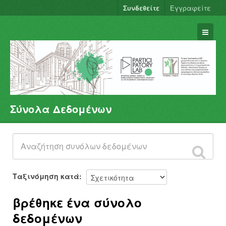
Συνδεθείτε
Εγγραφείτε
Σύνολα Δεδομένων
Σύνολα Δεδομένων
Φορείς
Ομάδες
Σχετικά
Ταξινόμηση κατά
βρέθηκε ένα σύνολο
δεδομένων