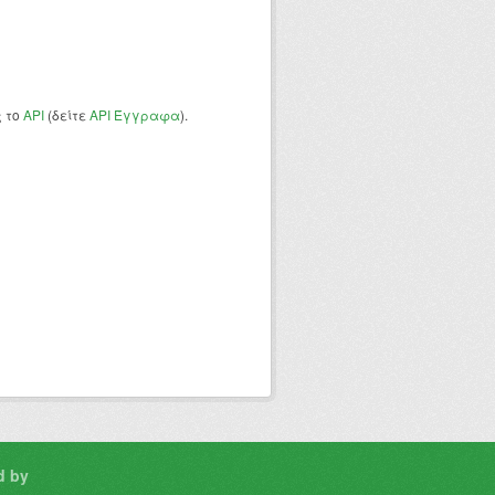
ς το
API
(δείτε
API Έγγραφα
).
d by