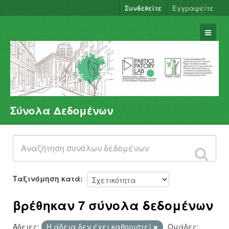
Συνδεθείτε
Εγγραφείτε
Σύνολα Δεδομένων
Σύνολα Δεδομένων
Φορείς
Ομάδες
Σχετικά
Ταξινόμηση κατά
βρέθηκαν 7 σύνολα δεδομένων
Άδειες:
Η άδεια δεν έχει καθοριστεί
Ομάδες: