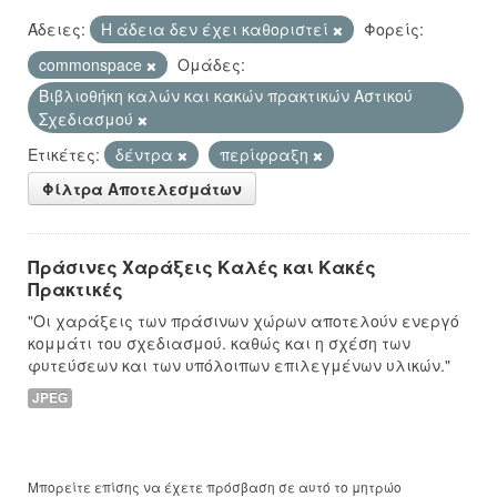
Άδειες:
Η άδεια δεν έχει καθοριστεί
Φορείς:
commonspace
Ομάδες:
Βιβλιοθήκη καλών και κακών πρακτικών Αστικού
Σχεδιασμού
Ετικέτες:
δέντρα
περίφραξη
Φίλτρα Αποτελεσμάτων
Πράσινες Χαράξεις Καλές και Κακές
Πρακτικές
"Οι χαράξεις των πράσινων χώρων αποτελούν ενεργό
κομμάτι του σχεδιασμού. καθώς και η σχέση των
φυτεύσεων και των υπόλοιπων επιλεγμένων υλικών."
JPEG
Μπορείτε επίσης να έχετε πρόσβαση σε αυτό το μητρώο