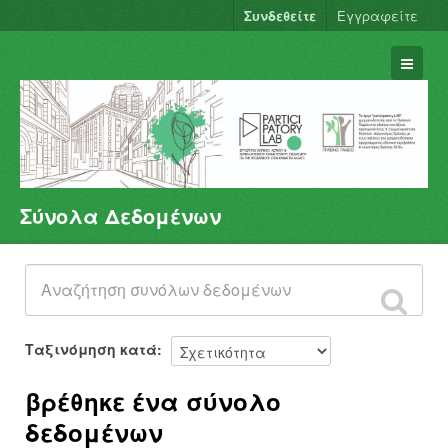
Συνδεθείτε
Εγγραφείτε
Σύνολα Δεδομένων
Σύνολα Δεδομένων
Φορείς
Ομάδες
Σχετικά
Ταξινόμηση κατά
βρέθηκε ένα σύνολο
δεδομένων