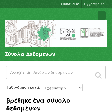
Συνδεθείτε
Εγγραφείτε
Σύνολα Δεδομένων
Σύνολα Δεδομένων
Φορείς
Ομάδες
Σχετικά
Ταξινόμηση κατά
βρέθηκε ένα σύνολο
δεδομένων