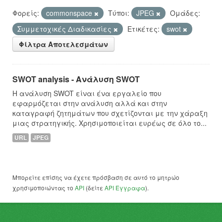
Φορείς:
commonspace
Τύποι:
JPEG
Ομάδες:
Συμμετοχικές Διαδικασίες
Ετικέτες:
swot
Φίλτρα Αποτελεσμάτων
SWOT analysis - Ανάλυση SWOT
Η ανάλυση SWOT είναι ένα εργαλείο που
εφαρμόζεται στην ανάλυση αλλά και στην
καταγραφή ζητημάτων που σχετίζονται με την χάραξη
μιας στρατηγικής. Χρησιμοποιείται ευρέως σε όλο το...
URL
JPEG
Μπορείτε επίσης να έχετε πρόσβαση σε αυτό το μητρώο
χρησιμοποιώντας το
API
(δείτε
API Έγγραφα
).