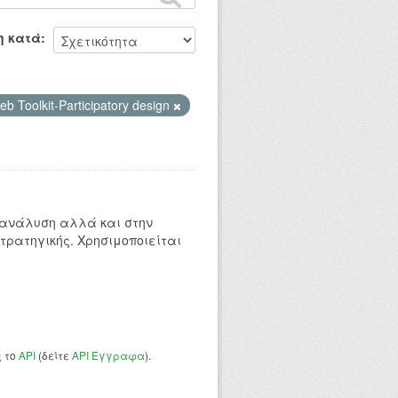
η κατά
b Toolkit-Participatory design
 ανάλυση αλλά και στην
τρατηγικής. Χρησιμοποιείται
ς το
API
(δείτε
API Έγγραφα
).