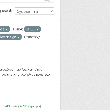
η κατά
ace
Τύποι:
JPEG
tory design
Ετικέτες:
 ανάλυση αλλά και στην
τρατηγικής. Χρησιμοποιείται
ς το
API
(δείτε
API Έγγραφα
).