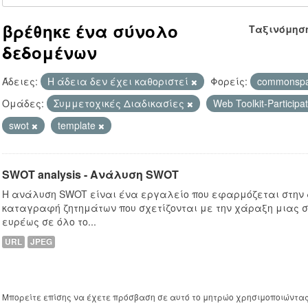
βρέθηκε ένα σύνολο
Ταξινόμησ
δεδομένων
Άδειες:
Η άδεια δεν έχει καθοριστεί
Φορείς:
commonsp
Ομάδες:
Συμμετοχικές Διαδικασίες
Web Toolkit-Participa
swot
template
SWOT analysis - Ανάλυση SWOT
Η ανάλυση SWOT είναι ένα εργαλείο που εφαρμόζεται στην
καταγραφή ζητημάτων που σχετίζονται με την χάραξη μιας σ
ευρέως σε όλο το...
URL
JPEG
Μπορείτε επίσης να έχετε πρόσβαση σε αυτό το μητρώο χρησιμοποιώντα