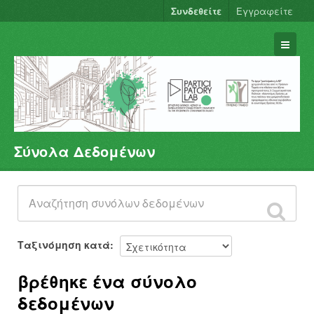
Συνδεθείτε
Εγγραφείτε
Σύνολα Δεδομένων
Σύνολα Δεδομένων
Φορείς
Ομάδες
Σχετικά
Ταξινόμηση κατά
βρέθηκε ένα σύνολο
δεδομένων