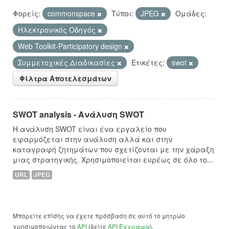
Φορείς:
commonspace
Τύποι:
JPEG
Ομάδες:
Hλεκτρονικός Οδηγός
Web Toolkit-Participatory design
Συμμετοχικές Διαδικασίες
Ετικέτες:
swot
Φίλτρα Αποτελεσμάτων
SWOT analysis - Ανάλυση SWOT
Η ανάλυση SWOT είναι ένα εργαλείο που
εφαρμόζεται στην ανάλυση αλλά και στην
καταγραφή ζητημάτων που σχετίζονται με την χάραξη
μιας στρατηγικής. Χρησιμοποιείται ευρέως σε όλο το...
URL
JPEG
Μπορείτε επίσης να έχετε πρόσβαση σε αυτό το μητρώο
χρησιμοποιώντας το
API
(δείτε
API Έγγραφα
).