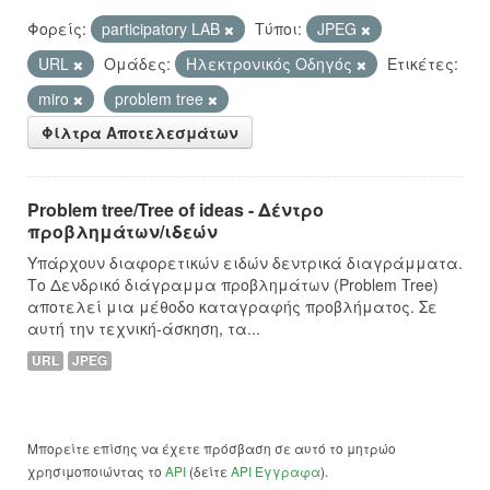
Φορείς:
participatory LAB
Τύποι:
JPEG
URL
Ομάδες:
Hλεκτρονικός Οδηγός
Ετικέτες:
miro
problem tree
Φίλτρα Αποτελεσμάτων
Problem tree/Tree of ideas - Δέντρο
προβλημάτων/ιδεών
Υπάρχουν διαφορετικών ειδών δεντρικά διαγράμματα.
Το Δενδρικό διάγραμμα προβλημάτων (Problem Tree)
αποτελεί μια μέθοδο καταγραφής προβλήματος. Σε
αυτή την τεχνική-άσκηση, τα...
URL
JPEG
Μπορείτε επίσης να έχετε πρόσβαση σε αυτό το μητρώο
χρησιμοποιώντας το
API
(δείτε
API Έγγραφα
).