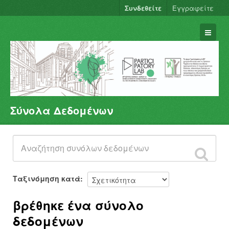
Συνδεθείτε
Εγγραφείτε
Σύνολα Δεδομένων
Σύνολα Δεδομένων
Φορείς
Ομάδες
Σχετικά
Ταξινόμηση κατά
βρέθηκε ένα σύνολο
δεδομένων