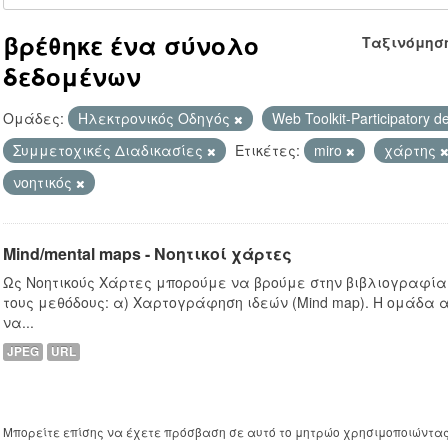
βρέθηκε ένα σύνολο
Ταξινόμησ
δεδομένων
Ομάδες:
Hλεκτρονικός Οδηγός
Web Toolkit-Participatory d
Συμμετοχικές Διαδικασίες
Ετικέτες:
miro
χάρτης
νοητικός
Mind/mental maps - Νοητικοί χάρτες
Ως Νοητικούς Χάρτες μπορούμε να βρούμε στην βιβλιογραφία
τους μεθόδους: α) Χαρτογράφηση ιδεών (Mind map). Η ομάδα 
να...
JPEG
URL
Μπορείτε επίσης να έχετε πρόσβαση σε αυτό το μητρώο χρησιμοποιώντα