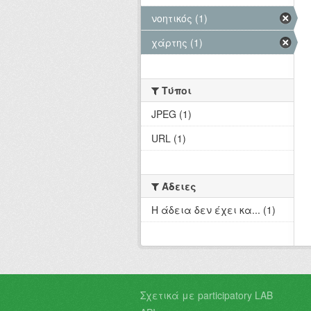
νοητικός (1)
χάρτης (1)
Τύποι
JPEG (1)
URL (1)
Άδειες
Η άδεια δεν έχει κα... (1)
Σχετικά με participatory LAB