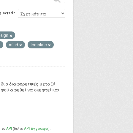
η κατά
esign
mind
template
 δυο διαφορετικές μεταξύ
αφού αφεθεί να σκεφτεί και
ς το
API
(δείτε
API Έγγραφα
).