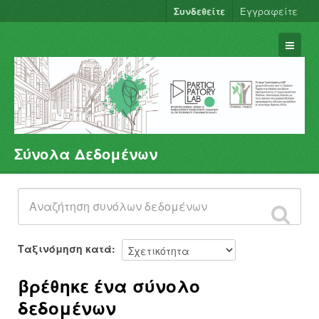
Συνδεθείτε
Εγγραφείτε
Σύνολα Δεδομένων
Σύνολα Δεδομένων
Φορείς
Ομάδες
Σχετικά
Ταξινόμηση κατά
βρέθηκε ένα σύνολο
δεδομένων