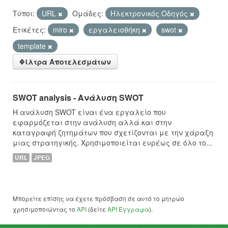
Τύποι:
URL
Ομάδες:
Hλεκτρονικός Οδηγός
Ετικέτες:
miro
εργαλειοθήκη
swot
template
Φίλτρα Αποτελεσμάτων
SWOT analysis - Ανάλυση SWOT
Η ανάλυση SWOT είναι ένα εργαλείο που
εφαρμόζεται στην ανάλυση αλλά και στην
καταγραφή ζητημάτων που σχετίζονται με την χάραξη
μιας στρατηγικής. Χρησιμοποιείται ευρέως σε όλο το...
URL
JPEG
Μπορείτε επίσης να έχετε πρόσβαση σε αυτό το μητρώο
χρησιμοποιώντας το
API
(δείτε
API Έγγραφα
).