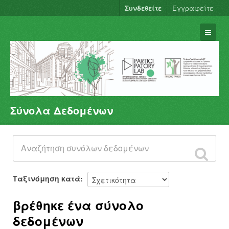
Συνδεθείτε
Εγγραφείτε
Σύνολα Δεδομένων
Σύνολα Δεδομένων
Φορείς
Ομάδες
Σχετικά
Ταξινόμηση κατά
βρέθηκε ένα σύνολο
δεδομένων