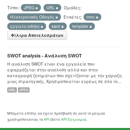
Τύποι:
JPEG
URL
Ομάδες:
Hλεκτρονικός Οδηγός
Ετικέτες:
miro
εργαλειοθήκη
swot
template
Φίλτρα Αποτελεσμάτων
SWOT analysis - Ανάλυση SWOT
Η ανάλυση SWOT είναι ένα εργαλείο που
εφαρμόζεται στην ανάλυση αλλά και στην
καταγραφή ζητημάτων που σχετίζονται με την χάραξη
μιας στρατηγικής. Χρησιμοποιείται ευρέως σε όλο το...
URL
JPEG
Μπορείτε επίσης να έχετε πρόσβαση σε αυτό το μητρώο
χρησιμοποιώντας το
API
(δείτε
API Έγγραφα
).