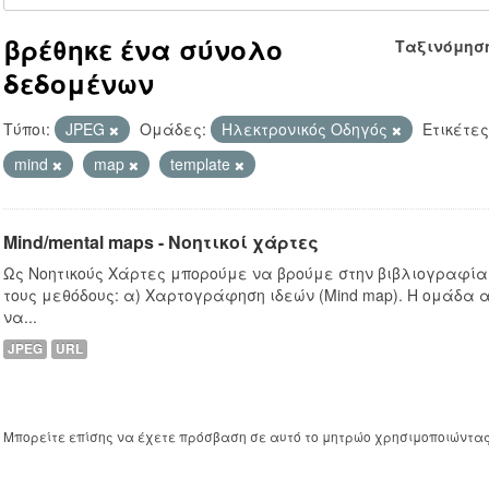
βρέθηκε ένα σύνολο
Ταξινόμησ
δεδομένων
Τύποι:
JPEG
Ομάδες:
Hλεκτρονικός Οδηγός
Ετικέτες
mind
map
template
Mind/mental maps - Νοητικοί χάρτες
Ως Νοητικούς Χάρτες μπορούμε να βρούμε στην βιβλιογραφία
τους μεθόδους: α) Χαρτογράφηση ιδεών (Mind map). Η ομάδα 
να...
JPEG
URL
Μπορείτε επίσης να έχετε πρόσβαση σε αυτό το μητρώο χρησιμοποιώντα