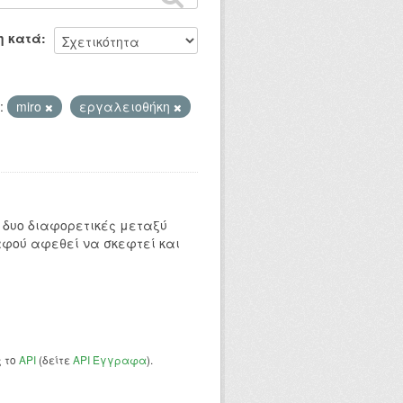
η κατά
:
miro
εργαλειοθήκη
 δυο διαφορετικές μεταξύ
αφού αφεθεί να σκεφτεί και
ς το
API
(δείτε
API Έγγραφα
).