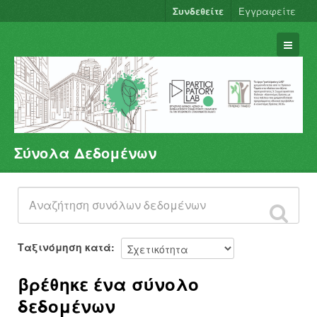
Συνδεθείτε
Εγγραφείτε
Σύνολα Δεδομένων
Σύνολα Δεδομένων
Φορείς
Ομάδες
Σχετικά
Ταξινόμηση κατά
βρέθηκε ένα σύνολο
δεδομένων