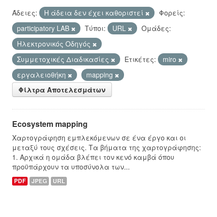
Άδειες:
Η άδεια δεν έχει καθοριστεί
Φορείς:
participatory LAB
Τύποι:
URL
Ομάδες:
Hλεκτρονικός Οδηγός
Συμμετοχικές Διαδικασίες
Ετικέτες:
miro
εργαλειοθήκη
mapping
Φίλτρα Αποτελεσμάτων
Ecosystem mapping
Χαρτογράφηση εμπλεκόμενων σε ένα έργο και οι
μεταξύ τους σχέσεις. Τα βήματα της χαρτογράφησης:
1. Αρχικά η ομάδα βλέπει τον κενό καμβά όπου
προϋπάρχουν τα υποσύνολα των...
PDF
JPEG
URL