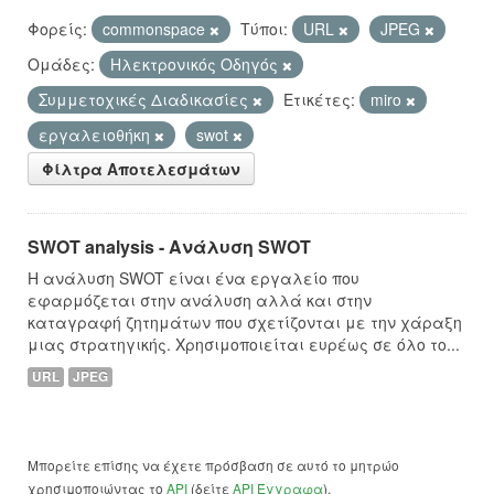
Φορείς:
commonspace
Τύποι:
URL
JPEG
Ομάδες:
Hλεκτρονικός Οδηγός
Συμμετοχικές Διαδικασίες
Ετικέτες:
miro
εργαλειοθήκη
swot
Φίλτρα Αποτελεσμάτων
SWOT analysis - Ανάλυση SWOT
Η ανάλυση SWOT είναι ένα εργαλείο που
εφαρμόζεται στην ανάλυση αλλά και στην
καταγραφή ζητημάτων που σχετίζονται με την χάραξη
μιας στρατηγικής. Χρησιμοποιείται ευρέως σε όλο το...
URL
JPEG
Μπορείτε επίσης να έχετε πρόσβαση σε αυτό το μητρώο
χρησιμοποιώντας το
API
(δείτε
API Έγγραφα
).