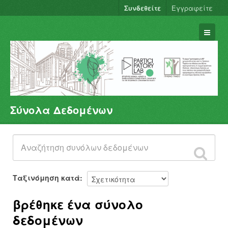
Συνδεθείτε
Εγγραφείτε
Σύνολα Δεδομένων
Σύνολα Δεδομένων
Φορείς
Ομάδες
Σχετικά
Ταξινόμηση κατά
βρέθηκε ένα σύνολο
δεδομένων