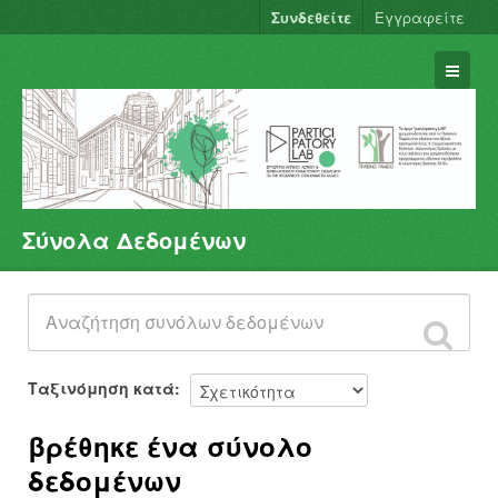
Συνδεθείτε
Εγγραφείτε
Σύνολα Δεδομένων
Σύνολα Δεδομένων
Φορείς
Ομάδες
Σχετικά
Ταξινόμηση κατά
βρέθηκε ένα σύνολο
δεδομένων