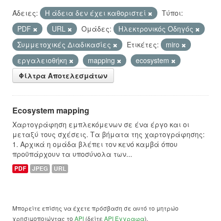
Άδειες:
Η άδεια δεν έχει καθοριστεί
Τύποι:
PDF
URL
Ομάδες:
Hλεκτρονικός Οδηγός
Συμμετοχικές Διαδικασίες
Ετικέτες:
miro
εργαλειοθήκη
mapping
ecosystem
Φίλτρα Αποτελεσμάτων
Ecosystem mapping
Χαρτογράφηση εμπλεκόμενων σε ένα έργο και οι
μεταξύ τους σχέσεις. Τα βήματα της χαρτογράφησης:
1. Αρχικά η ομάδα βλέπει τον κενό καμβά όπου
προϋπάρχουν τα υποσύνολα των...
PDF
JPEG
URL
Μπορείτε επίσης να έχετε πρόσβαση σε αυτό το μητρώο
χρησιμοποιώντας το
API
(δείτε
API Έγγραφα
).