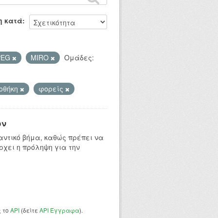
η κατά
PEG
MIRO
Ομάδες:
οθήκη
φορείς
ων
ντικό βήμα, καθώς πρέπει να
ρχει η πρόληψη για την
ς το
API
(δείτε
API Έγγραφα
).