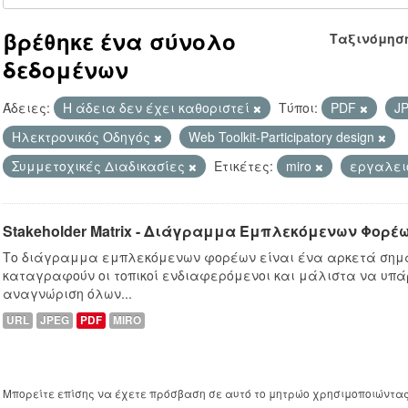
βρέθηκε ένα σύνολο
Ταξινόμησ
δεδομένων
Άδειες:
Η άδεια δεν έχει καθοριστεί
Τύποι:
PDF
J
Hλεκτρονικός Οδηγός
Web Toolkit-Participatory design
Συμμετοχικές Διαδικασίες
Ετικέτες:
miro
εργαλει
Stakeholder Matrix - Διάγραμμα Εμπλεκόμενων Φορέ
Το διάγραμμα εμπλεκόμενων φορέων είναι ένα αρκετά σημα
καταγραφούν οι τοπικοί ενδιαφερόμενοι και μάλιστα να υπά
αναγνώριση όλων...
URL
JPEG
PDF
MIRO
Μπορείτε επίσης να έχετε πρόσβαση σε αυτό το μητρώο χρησιμοποιώντα