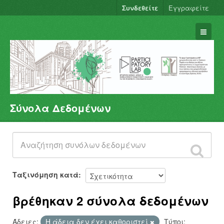
Συνδεθείτε
Εγγραφείτε
Σύνολα Δεδομένων
Σύνολα Δεδομένων
Φορείς
Ομάδες
Σχετικά
Ταξινόμηση κατά
βρέθηκαν 2 σύνολα δεδομένων
Άδειες:
Η άδεια δεν έχει καθοριστεί
Τύποι: