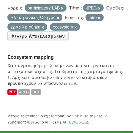
Φορείς:
participatory LAB
Τύποι:
JPEG
Ομάδες:
Hλεκτρονικός Οδηγός
Ετικέτες:
miro
εργαλειοθήκη
ecosystem
Φίλτρα Αποτελεσμάτων
Ecosystem mapping
Χαρτογράφηση εμπλεκόμενων σε ένα έργο και οι
μεταξύ τους σχέσεις. Τα βήματα της χαρτογράφησης:
1. Αρχικά η ομάδα βλέπει τον κενό καμβά όπου
προϋπάρχουν τα υποσύνολα των...
PDF
JPEG
URL
Μπορείτε επίσης να έχετε πρόσβαση σε αυτό το μητρώο
χρησιμοποιώντας το
API
(δείτε
API Έγγραφα
).