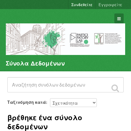
Συνδεθείτε
Εγγραφείτε
Σύνολα Δεδομένων
Σύνολα Δεδομένων
Φορείς
Ομάδες
Σχετικά
Ταξινόμηση κατά
βρέθηκε ένα σύνολο
δεδομένων