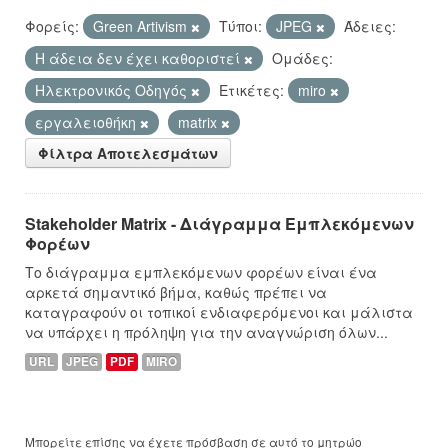
Φορείς:
Green Artivism
Τύποι:
JPEG
Άδειες:
Η άδεια δεν έχει καθοριστεί
Ομάδες:
Hλεκτρονικός Οδηγός
Ετικέτες:
miro
εργαλειοθήκη
matrix
Φίλτρα Αποτελεσμάτων
Stakeholder Matrix - Διάγραμμα Εμπλεκόμενων
Φορέων
Το διάγραμμα εμπλεκόμενων φορέων είναι ένα
αρκετά σημαντικό βήμα, καθώς πρέπει να
καταγραφούν οι τοπικοί ενδιαφερόμενοι και μάλιστα
να υπάρχει η πρόληψη για την αναγνώριση όλων...
URL
JPEG
PDF
MIRO
Μπορείτε επίσης να έχετε πρόσβαση σε αυτό το μητρώο