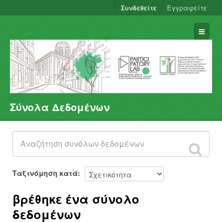
Συνδεθείτε
Εγγραφείτε
Σύνολα Δεδομένων
Σύνολα Δεδομένων
Φορείς
Ομάδες
Σχετικά
Ταξινόμηση κατά
βρέθηκε ένα σύνολο
δεδομένων