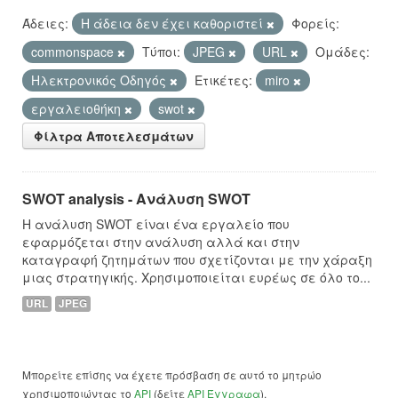
Άδειες:
Η άδεια δεν έχει καθοριστεί
Φορείς:
commonspace
Τύποι:
JPEG
URL
Ομάδες:
Hλεκτρονικός Οδηγός
Ετικέτες:
miro
εργαλειοθήκη
swot
Φίλτρα Αποτελεσμάτων
SWOT analysis - Ανάλυση SWOT
Η ανάλυση SWOT είναι ένα εργαλείο που
εφαρμόζεται στην ανάλυση αλλά και στην
καταγραφή ζητημάτων που σχετίζονται με την χάραξη
μιας στρατηγικής. Χρησιμοποιείται ευρέως σε όλο το...
URL
JPEG
Μπορείτε επίσης να έχετε πρόσβαση σε αυτό το μητρώο
χρησιμοποιώντας το
API
(δείτε
API Έγγραφα
).