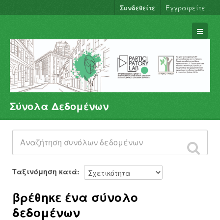
Συνδεθείτε
Εγγραφείτε
Σύνολα Δεδομένων
Σύνολα Δεδομένων
Φορείς
Ομάδες
Σχετικά
Ταξινόμηση κατά
βρέθηκε ένα σύνολο
δεδομένων