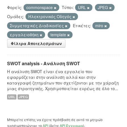
Φορείς:
commonspace
Τύποι:
URL
JPEG
Ομάδες:
Hλεκτρονικός Οδηγός
Συμμετοχικές Διαδικασίες
Ετικέτες:
miro
εργαλειοθήκη
template
Φίλτρα Αποτελεσμάτων
SWOT analysis - Ανάλυση SWOT
Η ανάλυση SWOT είναι ένα εργαλείο που
εφαρμόζεται στην ανάλυση αλλά και στην
καταγραφή ζητημάτων που σχετίζονται με την χάραξη
μιας στρατηγικής. Χρησιμοποιείται ευρέως σε όλο το...
URL
JPEG
Μπορείτε επίσης να έχετε πρόσβαση σε αυτό το μητρώο
χρησιμοποιώντας το
API
(δείτε
API Έγγραφα
).