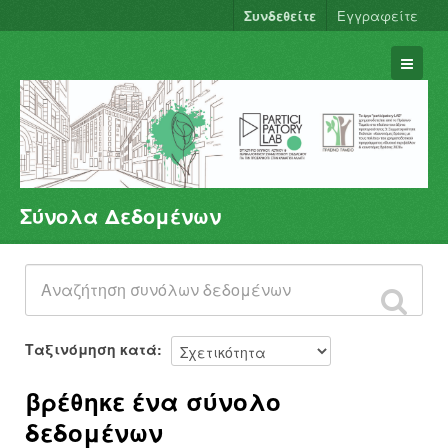
Συνδεθείτε
Εγγραφείτε
Σύνολα Δεδομένων
Σύνολα Δεδομένων
Φορείς
Ομάδες
Σχετικά
Ταξινόμηση κατά
βρέθηκε ένα σύνολο
δεδομένων