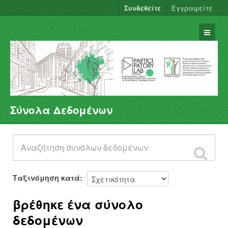
Συνδεθείτε
Εγγραφείτε
Σύνολα Δεδομένων
Σύνολα Δεδομένων
Φορείς
Ομάδες
Σχετικά
Ταξινόμηση κατά
βρέθηκε ένα σύνολο
δεδομένων