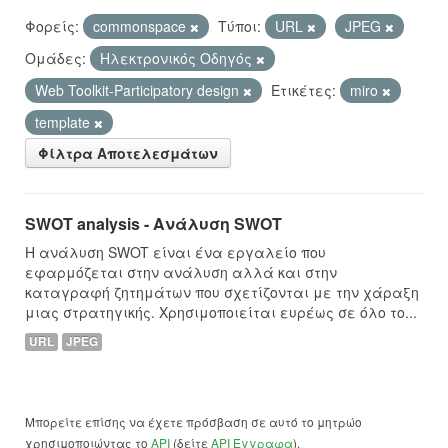
Φορείς:
commonspace
Τύποι:
URL
JPEG
Ομάδες:
Hλεκτρονικός Οδηγός
Web Toolkit-Participatory design
Ετικέτες:
miro
template
Φίλτρα Αποτελεσμάτων
SWOT analysis - Ανάλυση SWOT
Η ανάλυση SWOT είναι ένα εργαλείο που
εφαρμόζεται στην ανάλυση αλλά και στην
καταγραφή ζητημάτων που σχετίζονται με την χάραξη
μιας στρατηγικής. Χρησιμοποιείται ευρέως σε όλο το...
URL
JPEG
Μπορείτε επίσης να έχετε πρόσβαση σε αυτό το μητρώο
χρησιμοποιώντας το
API
(δείτε
API Έγγραφα
).