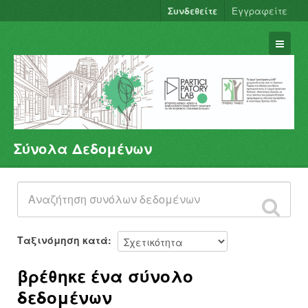
Συνδεθείτε
Εγγραφείτε
Σύνολα Δεδομένων
Σύνολα Δεδομένων
Φορείς
Ομάδες
Σχετικά
Ταξινόμηση κατά
βρέθηκε ένα σύνολο
δεδομένων