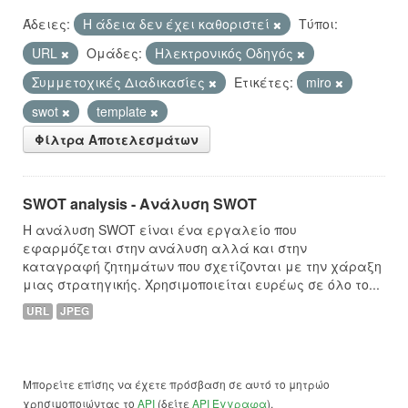
Άδειες:
Η άδεια δεν έχει καθοριστεί
Τύποι:
URL
Ομάδες:
Hλεκτρονικός Οδηγός
Συμμετοχικές Διαδικασίες
Ετικέτες:
miro
swot
template
Φίλτρα Αποτελεσμάτων
SWOT analysis - Ανάλυση SWOT
Η ανάλυση SWOT είναι ένα εργαλείο που
εφαρμόζεται στην ανάλυση αλλά και στην
καταγραφή ζητημάτων που σχετίζονται με την χάραξη
μιας στρατηγικής. Χρησιμοποιείται ευρέως σε όλο το...
URL
JPEG
Μπορείτε επίσης να έχετε πρόσβαση σε αυτό το μητρώο
χρησιμοποιώντας το
API
(δείτε
API Έγγραφα
).