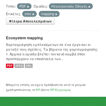
Τύποι:
PDF
Ομάδες:
Hλεκτρονικός Οδηγός
Ετικέτες:
miro
mapping
Φίλτρα Αποτελεσμάτων
Ecosystem mapping
Χαρτογράφηση εμπλεκόμενων σε ένα έργο και οι
μεταξύ τους σχέσεις. Τα βήματα της χαρτογράφησης:
1. Αρχικά η ομάδα βλέπει τον κενό καμβά όπου
προϋπάρχουν τα υποσύνολα των...
PDF
JPEG
URL
Μπορείτε επίσης να έχετε πρόσβαση σε αυτό το μητρώο
χρησιμοποιώντας το
API
(δείτε
API Έγγραφα
).