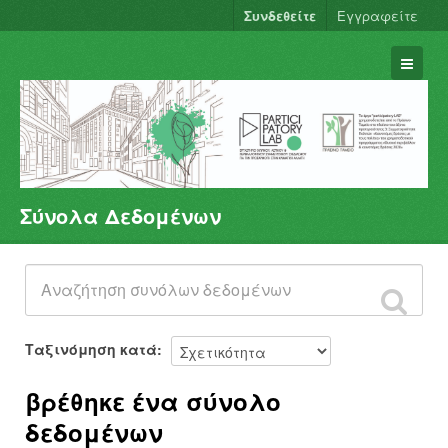
Συνδεθείτε
Εγγραφείτε
Σύνολα Δεδομένων
Σύνολα Δεδομένων
Φορείς
Ομάδες
Σχετικά
Ταξινόμηση κατά
βρέθηκε ένα σύνολο
δεδομένων