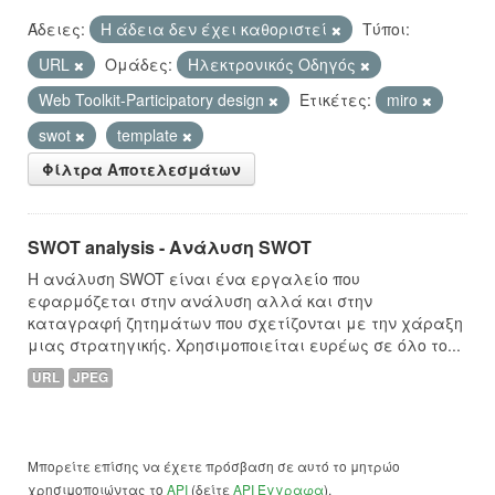
Άδειες:
Η άδεια δεν έχει καθοριστεί
Τύποι:
URL
Ομάδες:
Hλεκτρονικός Οδηγός
Web Toolkit-Participatory design
Ετικέτες:
miro
swot
template
Φίλτρα Αποτελεσμάτων
SWOT analysis - Ανάλυση SWOT
Η ανάλυση SWOT είναι ένα εργαλείο που
εφαρμόζεται στην ανάλυση αλλά και στην
καταγραφή ζητημάτων που σχετίζονται με την χάραξη
μιας στρατηγικής. Χρησιμοποιείται ευρέως σε όλο το...
URL
JPEG
Μπορείτε επίσης να έχετε πρόσβαση σε αυτό το μητρώο
χρησιμοποιώντας το
API
(δείτε
API Έγγραφα
).