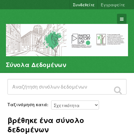
Συνδεθείτε
Εγγραφείτε
Σύνολα Δεδομένων
Σύνολα Δεδομένων
Φορείς
Ομάδες
Σχετικά
Ταξινόμηση κατά
βρέθηκε ένα σύνολο
δεδομένων