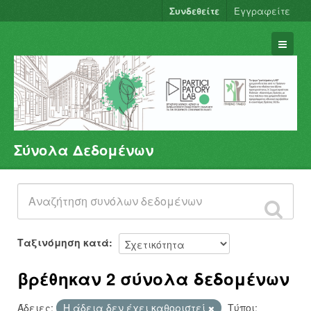
Συνδεθείτε
Εγγραφείτε
Σύνολα Δεδομένων
Σύνολα Δεδομένων
Φορείς
Ομάδες
Σχετικά
Ταξινόμηση κατά
βρέθηκαν 2 σύνολα δεδομένων
Άδειες:
Η άδεια δεν έχει καθοριστεί
Τύποι: