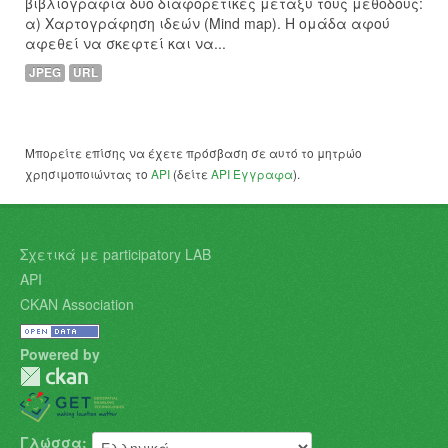
βιβλιογραφία δυο διαφορετικές μεταξύ τους μεθόδους:
α) Χαρτογράφηση ιδεών (Mind map). Η ομάδα αφού
αφεθεί να σκεφτεί και να...
JPEG
URL
Μπορείτε επίσης να έχετε πρόσβαση σε αυτό το μητρώο
χρησιμοποιώντας το
API
(δείτε
API Έγγραφα
).
Σχετικά με participatory LAB
API
CKAN Association
Powered by
Γλώσσα