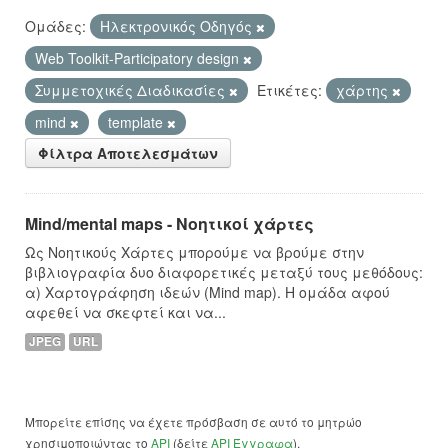
Ομάδες:
Hλεκτρονικός Οδηγός
Web Toolkit-Participatory design
Συμμετοχικές Διαδικασίες
Ετικέτες:
χάρτης
mind
template
Φίλτρα Αποτελεσμάτων
Mind/mental maps - Νοητικοί χάρτες
Ως Νοητικούς Χάρτες μπορούμε να βρούμε στην
βιβλιογραφία δυο διαφορετικές μεταξύ τους μεθόδους:
α) Χαρτογράφηση ιδεών (Mind map). Η ομάδα αφού
αφεθεί να σκεφτεί και να...
JPEG
URL
Μπορείτε επίσης να έχετε πρόσβαση σε αυτό το μητρώο
χρησιμοποιώντας το
API
(δείτε
API Έγγραφα
).