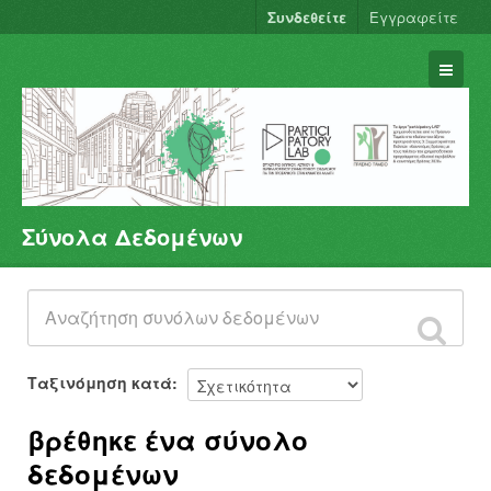
Συνδεθείτε
Εγγραφείτε
Σύνολα Δεδομένων
Σύνολα Δεδομένων
Φορείς
Ομάδες
Σχετικά
Ταξινόμηση κατά
βρέθηκε ένα σύνολο
δεδομένων