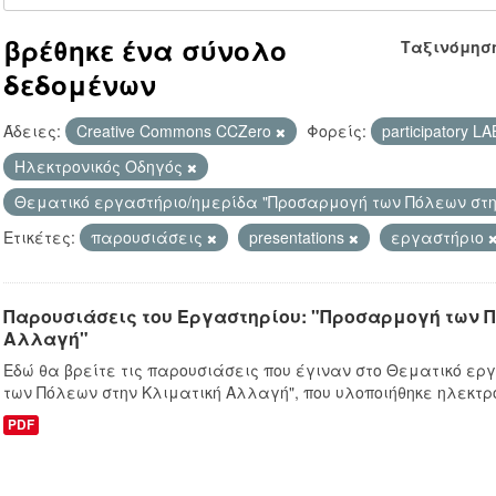
βρέθηκε ένα σύνολο
Ταξινόμησ
δεδομένων
Άδειες:
Creative Commons CCZero
Φορείς:
participatory L
Hλεκτρονικός Οδηγός
Θεματικό εργαστήριο/ημερίδα "Προσαρμογή των Πόλεων στ
Ετικέτες:
παρουσιάσεις
presentations
εργαστήριο
Παρουσιάσεις του Εργαστηρίου: "Προσαρμογή των 
Αλλαγή"
Εδώ θα βρείτε τις παρουσιάσεις που έγιναν στo Θεματικό ε
των Πόλεων στην Κλιματική Αλλαγή", που υλοποιήθηκε ηλεκτρο
PDF