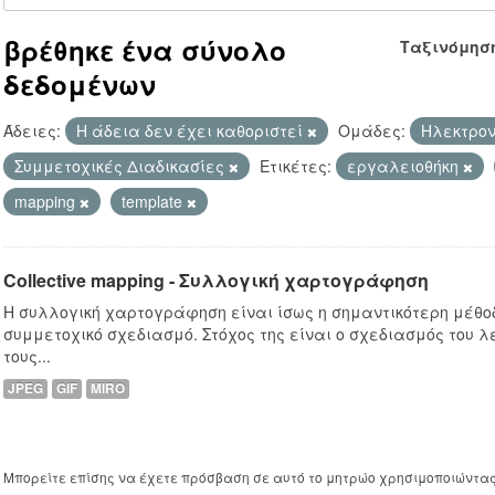
βρέθηκε ένα σύνολο
Ταξινόμησ
δεδομένων
Άδειες:
Η άδεια δεν έχει καθοριστεί
Ομάδες:
Hλεκτρον
Συμμετοχικές Διαδικασίες
Ετικέτες:
εργαλειοθήκη
mapping
template
Collective mapping - Συλλογική χαρτογράφηση
Η συλλογική χαρτογράφηση είναι ίσως η σημαντικότερη μέθο
συμμετοχικό σχεδιασμό. Στόχος της είναι ο σχεδιασμός του λε
τους...
JPEG
GIF
MIRO
Μπορείτε επίσης να έχετε πρόσβαση σε αυτό το μητρώο χρησιμοποιώντα