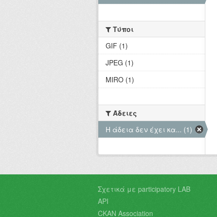
Τύποι
GIF (1)
JPEG (1)
MIRO (1)
Άδειες
Η άδεια δεν έχει κα... (1)
Σχετικά με participatory LAB
API
CKAN Association