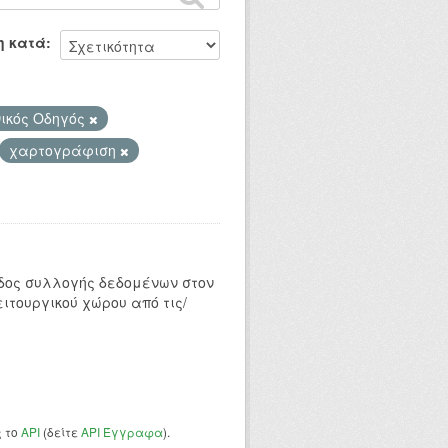
η κατά
ικός Οδηγός
χαρτογράφιση
δος συλλογής δεδομένων στον
ιτουργικού χώρου από τις/
ς το
API
(δείτε
API Έγγραφα
).