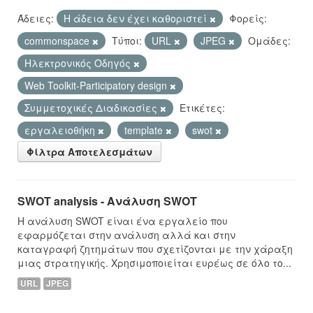
Άδειες:
Η άδεια δεν έχει καθοριστεί
Φορείς:
commonspace
Τύποι:
URL
JPEG
Ομάδες:
Hλεκτρονικός Οδηγός
Web Toolkit-Participatory design
Συμμετοχικές Διαδικασίες
Ετικέτες:
εργαλειοθήκη
template
swot
Φίλτρα Αποτελεσμάτων
SWOT analysis - Ανάλυση SWOT
Η ανάλυση SWOT είναι ένα εργαλείο που
εφαρμόζεται στην ανάλυση αλλά και στην
καταγραφή ζητημάτων που σχετίζονται με την χάραξη
μιας στρατηγικής. Χρησιμοποιείται ευρέως σε όλο το...
URL
JPEG