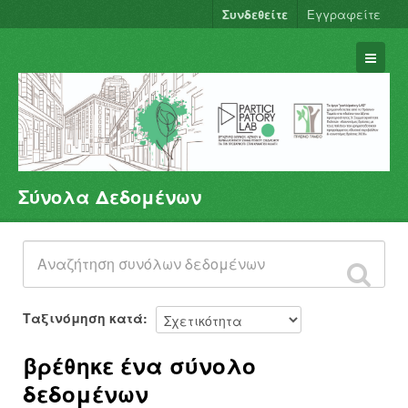
Συνδεθείτε
Εγγραφείτε
Σύνολα Δεδομένων
Σύνολα Δεδομένων
Φορείς
Ομάδες
Σχετικά
Ταξινόμηση κατά
βρέθηκε ένα σύνολο
δεδομένων