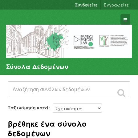
Συνδεθείτε
Εγγραφείτε
Σύνολα Δεδομένων
Σύνολα Δεδομένων
Φορείς
Ομάδες
Σχετικά
Ταξινόμηση κατά
βρέθηκε ένα σύνολο
δεδομένων