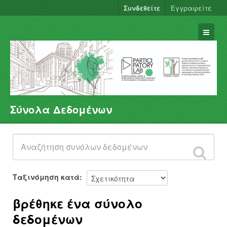
Συνδεθείτε
Εγγραφείτε
Σύνολα Δεδομένων
Σύνολα Δεδομένων
Φορείς
Ομάδες
Σχετικά
Ταξινόμηση κατά
βρέθηκε ένα σύνολο
δεδομένων