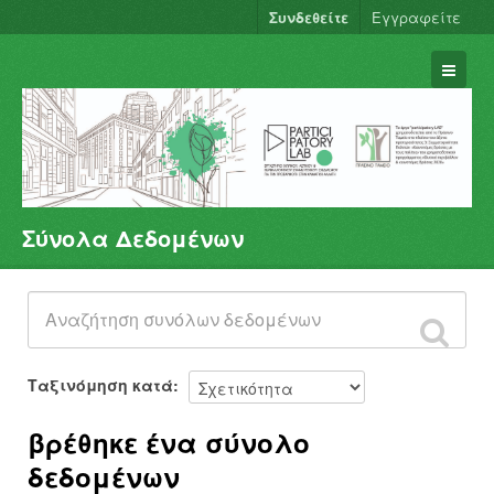
Συνδεθείτε
Εγγραφείτε
Σύνολα Δεδομένων
Σύνολα Δεδομένων
Φορείς
Ομάδες
Σχετικά
Ταξινόμηση κατά
βρέθηκε ένα σύνολο
δεδομένων