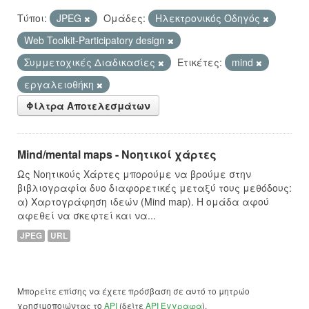
Τύποι:
JPEG
Ομάδες:
Hλεκτρονικός Οδηγός
Web Toolkit-Participatory design
Συμμετοχικές Διαδικασίες
Ετικέτες:
mind
εργαλειοθήκη
Φίλτρα Αποτελεσμάτων
Mind/mental maps - Νοητικοί χάρτες
Ως Νοητικούς Χάρτες μπορούμε να βρούμε στην
βιβλιογραφία δυο διαφορετικές μεταξύ τους μεθόδους:
α) Χαρτογράφηση ιδεών (Mind map). Η ομάδα αφού
αφεθεί να σκεφτεί και να...
JPEG
URL
Μπορείτε επίσης να έχετε πρόσβαση σε αυτό το μητρώο
χρησιμοποιώντας το
API
(δείτε
API Έγγραφα
).