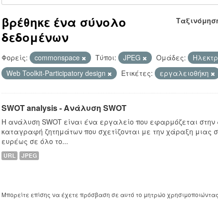
βρέθηκε ένα σύνολο
Ταξινόμησ
δεδομένων
Φορείς:
commonspace
Τύποι:
JPEG
Ομάδες:
Hλεκτρ
Web Toolkit-Participatory design
Ετικέτες:
εργαλειοθήκη
SWOT analysis - Ανάλυση SWOT
Η ανάλυση SWOT είναι ένα εργαλείο που εφαρμόζεται στην
καταγραφή ζητημάτων που σχετίζονται με την χάραξη μιας σ
ευρέως σε όλο το...
URL
JPEG
Μπορείτε επίσης να έχετε πρόσβαση σε αυτό το μητρώο χρησιμοποιώντα