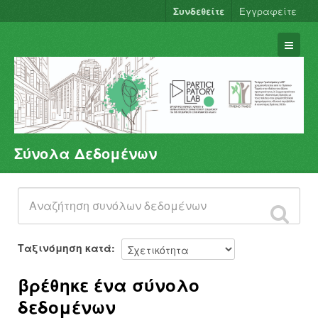
Συνδεθείτε
Εγγραφείτε
Σύνολα Δεδομένων
Σύνολα Δεδομένων
Φορείς
Ομάδες
Σχετικά
Ταξινόμηση κατά
βρέθηκε ένα σύνολο
δεδομένων